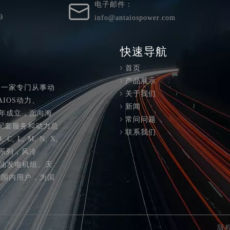
电子邮件：
9
info@antaiospower.com
快速导航
首页
产品展示
是一家专门从事动
关于我们
IOS动力、
新闻
10年成立，面向海
常问问题
配套服务和动力总
联系我们
, M, N, X,
015系列，风冷
品有柴油发电机组、天
向国内用户，为国
。
版