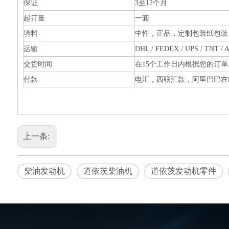
保证
3至12个月
起订量
一套
填料
中性，正品，定制包装纸包装
运输
DHL / FEDEX / UPS / TNT
交货时间
在15个工作日内根据您的订单
付款
电汇，西联汇款，阿里巴巴在
上一条:
柴油发动机
道依茨柴油机
道依茨发动机零件
页
»
产品展示
»
道依茨风冷系列发动机和配件
»
FL912 / 913/914系列