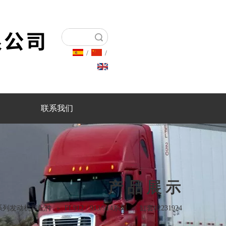
搜索
/
/
联系我们
产品展示
系列发动机和配件
»
FL912 / 913/914系列
»
缸套02231924