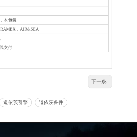
，木包装
 / ARAMEX，AIR&SEA
。
线支付
下一条:
道依茨引擎
道依茨备件
»
缸套02231924