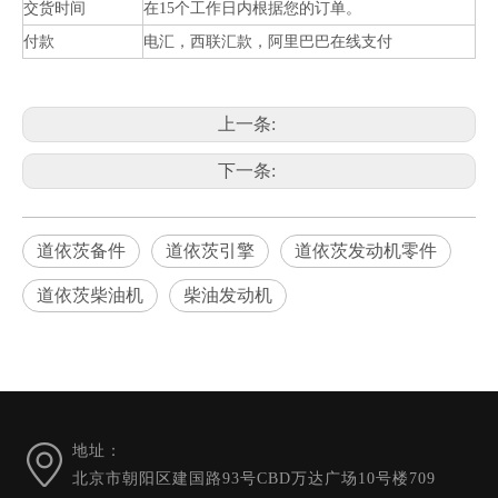
交货时间
在15个工作日内根据您的订单。
付款
电汇，西联汇款，阿里巴巴在线支付
上一条:
下一条:
道依茨备件
道依茨引擎
道依茨发动机零件
道依茨柴油机
柴油发动机
当前所在位置:
首页
»
产品展示
»
道依茨水冷系列发动机和配
件
»
1013/2012/2013系列
»
水泵04299142
地址：
北京市朝阳区建国路93号CBD万达广场10号楼709