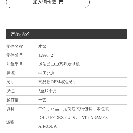
加入询价篮
产品描述
零件名称
水泵
零件编号
4299142
引擎型号
道依茨1013系列发动机
起源
中国北京
尺寸
高品质OEM标准尺寸
保证
3至12个月
起订量
一套
填料
中性，正品，定制包装纸包装，木包装
DHL / FEDEX / UPS / TNT / ARAMEX，
运输
AIR&SEA