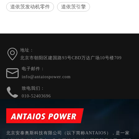
道依茨发动机零件
道依茨引擎
当前所在位置:
首页
»
产品展示
»
道依茨风冷系列发动机和配
件
»
FL912 / 913/914系列
»
913系列
地址：
北京市朝阳区建国路93号CBD万达广场10号楼709
电子邮件：
info@antaiospower.com
致电我们：
010-52403696
北京安泰奥斯科技有限公司（以下简称ANTAIOS），是一家