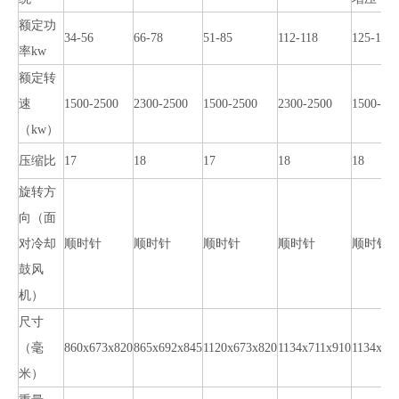
额定功
34-56
66-78
51-85
112-118
125-141
率kw
额定转
速
1500-2500
2300-2500
1500-2500
2300-2500
1500-25
（kw）
压缩比
17
18
17
18
18
旋转方
向（面
对冷却
顺时针
顺时针
顺时针
顺时针
顺时针
鼓风
机）
尺寸
（毫
860x673x820
865x692x845
1120x673x820
1134x711x910
1134x71
米）