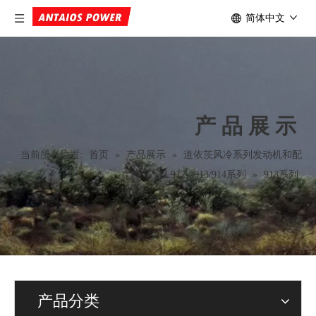
简体中文
产品展示
当前所在位置:
首页
»
产品展示
»
道依茨风冷系列发动机和配
件
»
FL912 / 913/914系列
»
913系列
产品分类